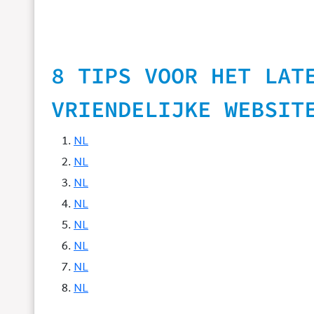
8 TIPS VOOR HET LAT
VRIENDELIJKE WEBSIT
NL
NL
NL
NL
NL
NL
NL
NL