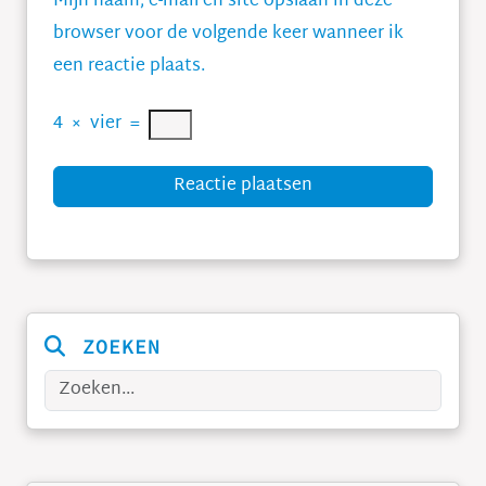
Mijn naam, e-mail en site opslaan in deze
browser voor de volgende keer wanneer ik
een reactie plaats.
4
×
vier
=
Reactie plaatsen
ZOEKEN
Zoeken