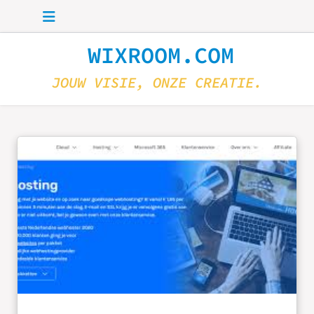
Skip to main content
WIXROOM.COM
JOUW VISIE, ONZE CREATIE.